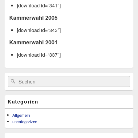
[download id=“341″]
Kammerwahl 2005
[download id=“343″]
Kammerwahl 2001
[download id=“337″]
Primärer
Suchen
Suchen
Seitenleisten-
nach:
Widgetbereich
Kategorien
Allgemein
uncategorized