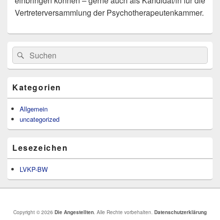
einbringen können – gerne auch als Kandidat/in für die
Vertreterversammlung der Psychotherapeutenkammer.
Primärer
Suchen
Suchen
Seitenleisten-
nach:
Widgetbereich
Kategorien
Allgemein
uncategorized
Lesezeichen
LVKP-BW
Copyright © 2026
Die Angestellten
. Alle Rechte vorbehalten.
Datenschutzerklärung