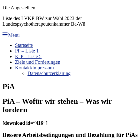
Zum
Die Angestellten
Inhalt
Liste des LVKP-BW zur Wahl 2023 der
springen
Landespsychotherapeutenkammer Ba-Wü
Menü
Primäres
Startseite
PP – Liste 1
Menü
KJP – Liste 5
Ziele und Forderungen
Kontakt/Impressum
Datenschutzerklärung
PiA
PiA – Wofür wir stehen – Was wir
fordern
[download id=“416″]
Bessere Arbeitsbedingungen und Bezahlung für PiAs