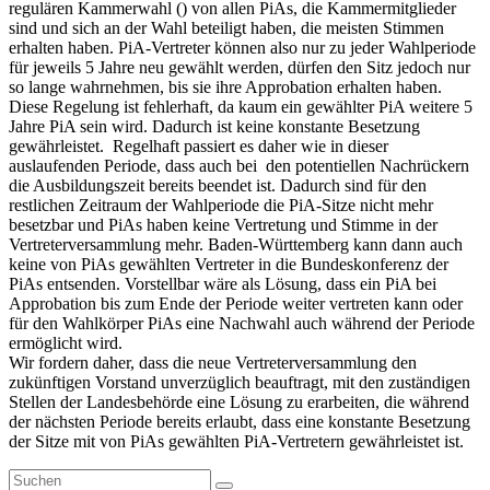
regulären Kammerwahl () von allen PiAs, die Kammermitglieder
sind und sich an der Wahl beteiligt haben, die meisten Stimmen
erhalten haben. PiA-Vertreter können also nur zu jeder Wahlperiode
für jeweils 5 Jahre neu gewählt werden, dürfen den Sitz jedoch nur
so lange wahrnehmen, bis sie ihre Approbation erhalten haben.
Diese Regelung ist fehlerhaft, da kaum ein gewählter PiA weitere 5
Jahre PiA sein wird. Dadurch ist keine konstante Besetzung
gewährleistet. Regelhaft passiert es daher wie in dieser
auslaufenden Periode, dass auch bei den potentiellen Nachrückern
die Ausbildungszeit bereits beendet ist. Dadurch sind für den
restlichen Zeitraum der Wahlperiode die PiA-Sitze nicht mehr
besetzbar und PiAs haben keine Vertretung und Stimme in der
Vertreterversammlung mehr. Baden-Württemberg kann dann auch
keine von PiAs gewählten Vertreter in die Bundeskonferenz der
PiAs entsenden. Vorstellbar wäre als Lösung, dass ein PiA bei
Approbation bis zum Ende der Periode weiter vertreten kann oder
für den Wahlkörper PiAs eine Nachwahl auch während der Periode
ermöglicht wird.
Wir fordern daher, dass die neue Vertreterversammlung den
zukünftigen Vorstand unverzüglich beauftragt, mit den zuständigen
Stellen der Landesbehörde eine Lösung zu erarbeiten, die während
der nächsten Periode bereits erlaubt, dass eine konstante Besetzung
der Sitze mit von PiAs gewählten PiA-Vertretern gewährleistet ist.
Primärer
Suchen